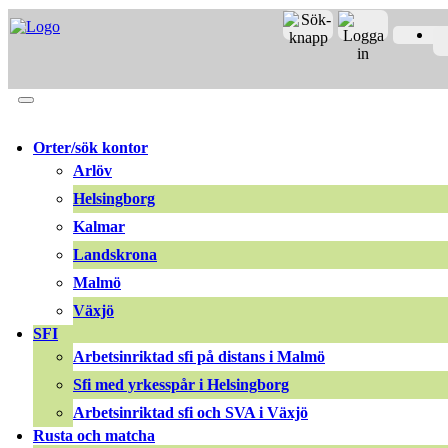
Merit online
Fronter
Registrera CV
Orter/sök kontor
Arlöv
Helsingborg
Kalmar
Landskrona
Malmö
Växjö
SFI
Arbetsinriktad sfi på distans i Malmö
Sfi med yrkesspår i Helsingborg
Arbetsinriktad sfi och SVA i Växjö
Rusta och matcha