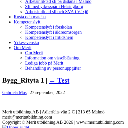
Arbetsinriktad sfi på distans i Malmö
Sfi med yrkesspår i Helsingborg
Arbetsinriktad sfi och SVA i Växjö
Rusta och matcha
Kompetenslyft
Kompetenslyft i förskolan
Kompetenslyft i äldreomsorgen
Kompetenslyft i fritidshem
Yrkessvenska
Om Merit
Om Merit
Information om visselblåsning
Lediga jobb på Merit
Behandling av personuppgifter
Bygg_Rityta 1 |
←
Test
Gabriela Mas
|
27 september, 2022
Merit utbildning AB | Adlerfelts väg 2 C | 213 65 Malmö |
merit@meritutbildning.com
Copyright © Merit utbildning AB 2026 | www.meritutbildning.com