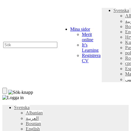
Svenska
Al
بية
Bo
Mina sidor
En
Merit
Hr
online
Ku
It’s
Pa
Learning
pol
Registrera
Ro
CV
ср
Es
Ma
سی
Svenska
Albanian
العربية
Bosnian
English