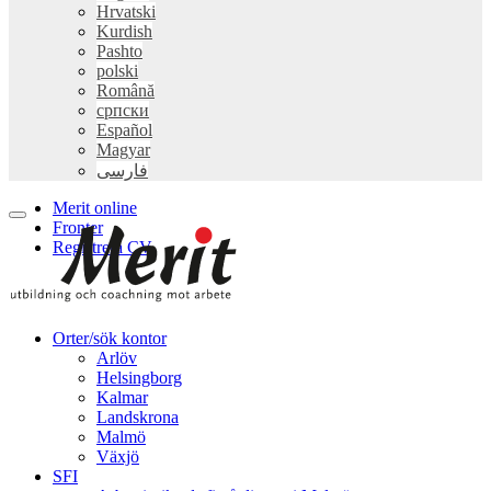
Hrvatski
Kurdish
Pashto
polski
Română
српски
Español
Magyar
فارسی
Merit online
Fronter
Registrera CV
Orter/sök kontor
Arlöv
Helsingborg
Kalmar
Landskrona
Malmö
Växjö
SFI