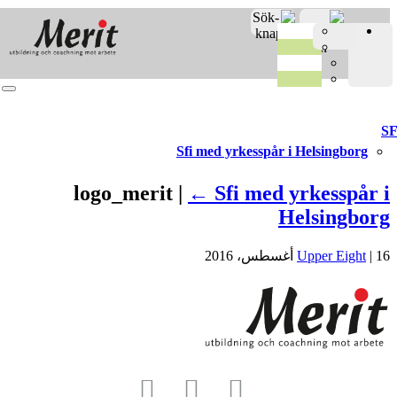
Merit o
Fro
Registrer
Sfi med yrkesspår i Helsingborg
logo_merit |
←
Sfi med yrkesspår
Helsingbo
Upper Eight
|