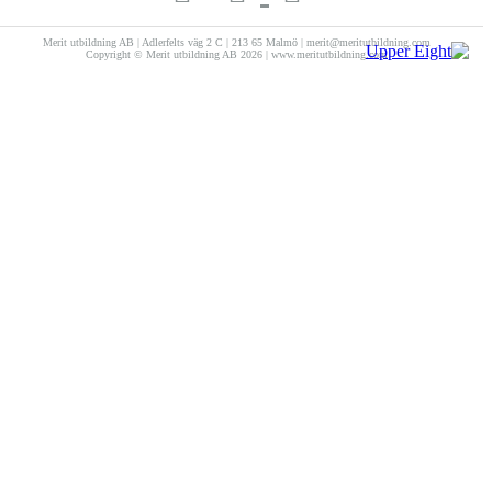
Merit utbildning AB | Adlerfelts väg 2 C | 213 65 Malmö | merit@meritutbildning.com
Copyright © Merit utbildning AB 2026 | www.meritutbildning.com