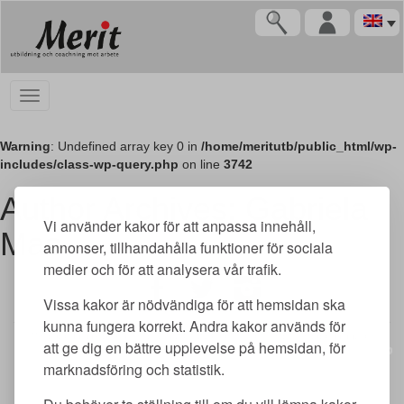
Warning
: Undefined array key 0 in
/home/meritutb/public_html/wp-
includes/class-wp-query.php
on line
3742
Author Archives: Gabriela
Vi använder kakor för att anpassa innehåll,
Mas
annonser, tillhandahålla funktioner för sociala
medier och för att analysera vår trafik.
Vissa kakor är nödvändiga för att hemsidan ska
kunna fungera korrekt. Andra kakor används för
Merit utbildning AB | Adlerfelts väg 2 C | 213 65 Malmö | merit@meritutbildning.com
att ge dig en bättre upplevelse på hemsidan, för
Copyright © Merit utbildning AB 2026 | www.meritutbildning.com
marknadsföring och statistik.