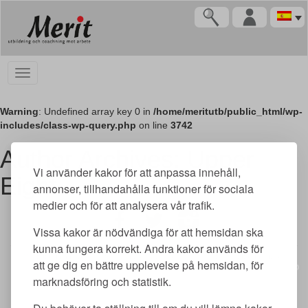
Warning
: Undefined array key 0 in
/home/meritutb/public_html/wp-
includes/class-wp-query.php
on line
3742
Author Archives: Upper
Vi använder kakor för att anpassa innehåll,
Eight
annonser, tillhandahålla funktioner för sociala
medier och för att analysera vår trafik.
Vissa kakor är nödvändiga för att hemsidan ska
kunna fungera korrekt. Andra kakor används för
Merit utbildning AB | Adlerfelts väg 2 C | 213 65 Malmö | merit@meritutbildning.com
att ge dig en bättre upplevelse på hemsidan, för
Copyright © Merit utbildning AB 2026 | www.meritutbildning.com
marknadsföring och statistik.