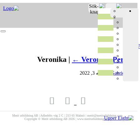
Merit o
Fro
Registrer
Veronika |
←
Veronika Perss
Gabriela 
|
ژانویه 3, 2022
Merit utbildning AB | Adlerfelts väg 2 C | 213 65 Malmö | merit@meritutbildning.com
Copyright © Merit utbildning AB 2026 | www.meritutbildning.com