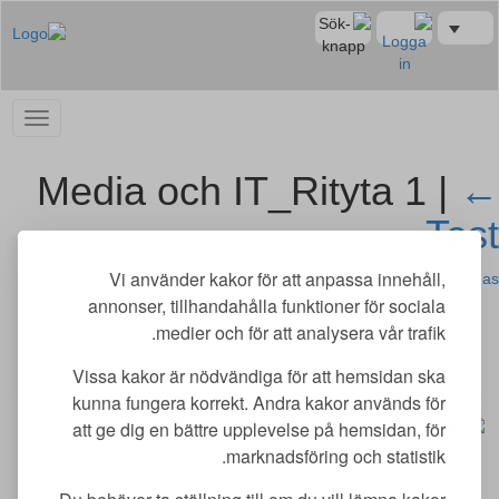
Media och IT_Rityta 1 |
←
Test
Vi använder kakor för att anpassa innehåll,
Gabriela Mas
|
سپتامبر 27, 2022
annonser, tillhandahålla funktioner för sociala
medier och för att analysera vår trafik.
Vissa kakor är nödvändiga för att hemsidan ska
kunna fungera korrekt. Andra kakor används för
Merit utbildning AB | Adlerfelts väg 2 C | 213 65 Malmö | merit@meritutbildning.com
att ge dig en bättre upplevelse på hemsidan, för
Copyright © Merit utbildning AB 2026 | www.meritutbildning.com
marknadsföring och statistik.