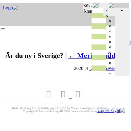
Merit o
Fro
Registrer
Är du ny i Sverige? |
←
Merit Utbildni
Gabriela 
|
نوامبر 4, 2020
Merit utbildning AB | Adlerfelts väg 2 C | 213 65 Malmö | merit@meritutbildning.com
Copyright © Merit utbildning AB 2026 | www.meritutbildning.com