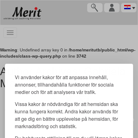
Warning
: Undefined array key 0 in
/home/meritutb/public_html/wp-
includes/class-wp-query.php
on line
3742
Author Archives: Gabriela
Vi använder kakor för att anpassa innehåll,
Mas
annonser, tillhandahålla funktioner för sociala
medier och för att analysera vår trafik.
Vissa kakor är nödvändiga för att hemsidan ska
kunna fungera korrekt. Andra kakor används för
Merit utbildning AB | Adlerfelts väg 2 C | 213 65 Malmö | merit@meritutbildning.com
att ge dig en bättre upplevelse på hemsidan, för
Copyright © Merit utbildning AB 2026 | www.meritutbildning.com
marknadsföring och statistik.