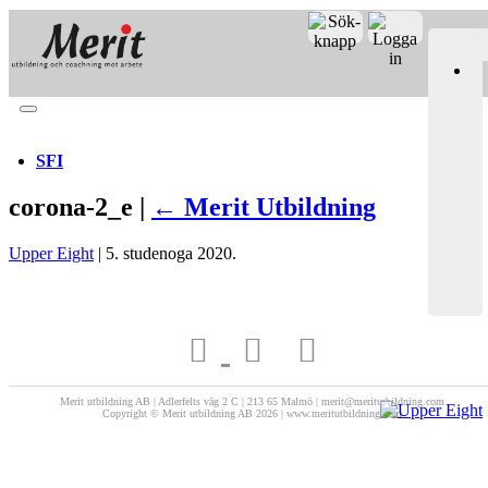
Merit online
Fronter
Registrera CV
SFI
corona-2_e |
←
Merit Utbildning
Upper Eight
|
5. studenoga 2020.
Merit utbildning AB | Adlerfelts väg 2 C | 213 65 Malmö | merit@meritutbildning.com
Copyright © Merit utbildning AB 2026 | www.meritutbildning.com