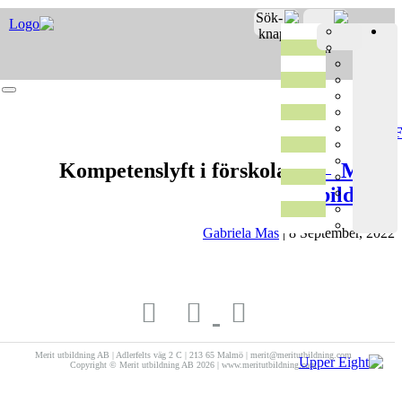
Merit o
Fro
Registrer
Kompetenslyft i förskolan |
←
Mer
Utbildni
Gabriela Mas
|
8 September, 2
Merit utbildning AB | Adlerfelts väg 2 C | 213 65 Malmö | merit@meritutbildning.com
Copyright © Merit utbildning AB 2026 | www.meritutbildning.com