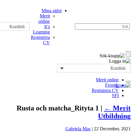
Mina sidor
Merit
online
It’s
Kurdish
Learning
Registrera
CV
Rusta och matcha_Rityt
Gabriela M