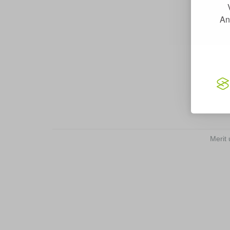
An
Merit 