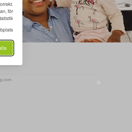
orrekt.
an, för
tistik.
bplats.
alla
ing.com