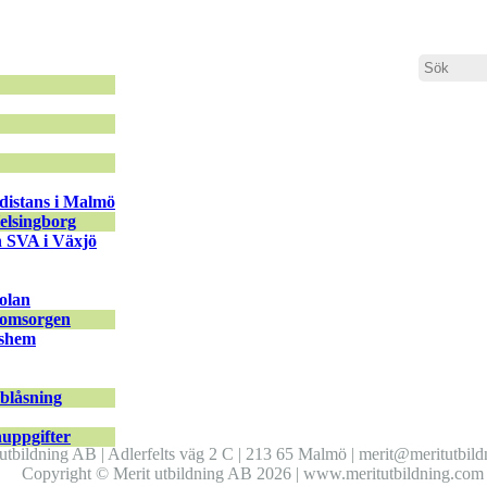
 distans i Malmö
06973143_n |
←
Helsingborg
Helsingborg
h SVA i Växjö
kolan
eomsorgen
dshem
lblåsning
uppgifter
utbildning AB | Adlerfelts väg 2 C | 213 65 Malmö | merit@meritutbil
Copyright © Merit utbildning AB 2026 | www.meritutbildning.com