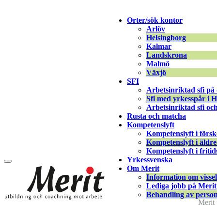
Merit online
Orter/sök kontor
Fronter
Arlöv
Registrera CV
Helsingborg
Kalmar
Landskrona
Malmö
Växjö
SFI
Arbetsinriktad sfi på
380886447_258682090475715_65855943661
Sfi med yrkesspår i 
Arbetsinriktad sfi oc
Rusta och matcha
Gabriela Mas
|
22 september, 2023
Kompetenslyft
Kompetenslyft i förs
Kompetenslyft i äldr
Kompetenslyft i friti
Yrkessvenska
Om Merit
Information om visse
Lediga jobb på Merit
Behandling av person
Merit 