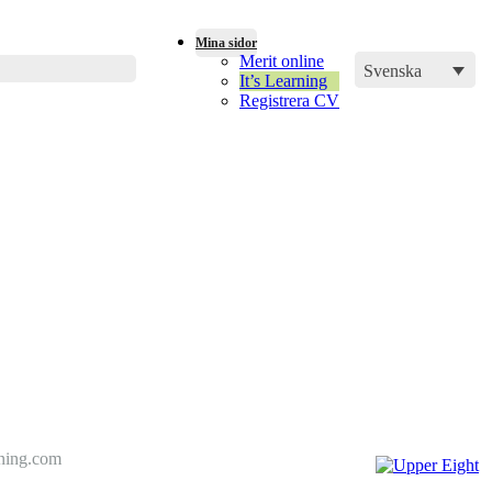
Mina sidor
Merit online
Svenska
It’s Learning
Registrera CV
dning.com