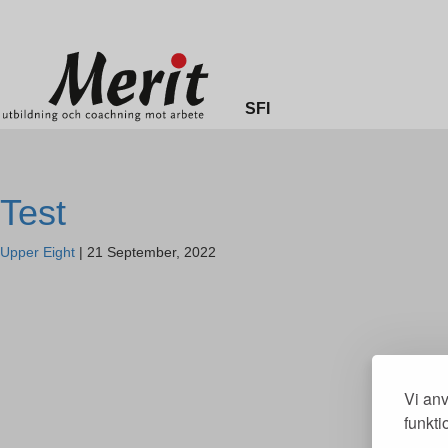
Merit online
Fronter
Registrera CV
SFI
Test
Upper Eight
|
21 September, 2022
Vi anv
funkti