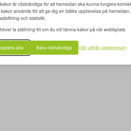
kakor är nödvändiga för att hemsidan ska kunna fungera korrekt
kakor används för att ge dig en bättre upplevelse på hemsidan, 
dsföring och statistik.
utbildning AB | Adlerfelts väg 2 C | 213 65 Malmö | merit@meritutbildn
över ta ställning till om du vill lämna kakor på vår webbplats.
Copyright © Merit utbildning AB 2026 | www.meritutbildning.com
eptera alla
Bara nödvändiga
Välj utifrån preferenser