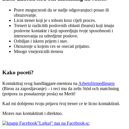
Prave mogucnosti da se nadje odgovarajuci posao ili
obrazovanje.
Licni trener koji je s tobom kroz cijeli proces.
Treneri iz razlicitih poslovnih oblasti (bransi) koji imaju
poslovne kontakte i koji uporedjuju tvoje sposobnosti i
interesovanja za odredjene poslove.
Ozbiljan i iskren prijem i stav.
Okruzenje u kojem ces se osecati prijatno.
Mnogo visejezicnih trenera
Kako poceti?
Kontaktiraj svog handläggare-mentora na
Arbetsförmedlingen
(Birou za zaposljavanje) – i reci mu da zelis Stöd och matchning
(potpora za ponalazenje posla) na Merit!
Kad mi dobijemo tvoju prijavu tvoj trener ce te licno kontaktirati.
Mozes nas kontaktirati i direktno.
”Lajkuj” nas na Facebook-u: