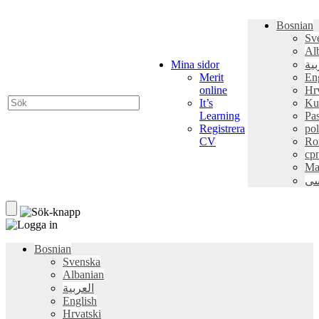
Bosnian
Sv
Al
Mina sidor
بية
Merit
En
online
Hr
It’s
Ku
Learning
Pa
Registrera
pol
CV
Ro
ср
Ma
سی
Bosnian
Svenska
Albanian
العربية
English
Hrvatski