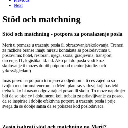
Previous
Next
Stöd och matchning
Stöd och matchning - potpora za ponalazenje posla
Merit ti pomaze u trazenju posla ili obrazovanja/skolovanja. Treneri
za razlicite branse imaju mrezu kontakata sa poslodavcima u
poslovima: hotel, restoran, njega, skola, gradjevina, transport,
ciscenje, IT, logistika itd. itd. Ako put do posla vodi kroz
skolovanje ti mozes dobiti potporu od mentor (studie- och
yrkesvägledare).
Imas pravo na potporu tri mjeseca odjednom i ti ces zajedno sa
tvojim mentorom/trenerom na Merit planiras sadrzaj koji bas tebi
treba kako bi nasao odgovarajuci posao ili skolu. To moze naprimjer
biti da se pise cv i dokumenti koji trebaju za prijavljivanje za posao,
da se inspirise i dobije efektivna potpora u trazenju posla i prije
svega da se dobije sansa da se pokazes kod poslodavaca.
Zasto izabrati stöd och matchning na Merit?