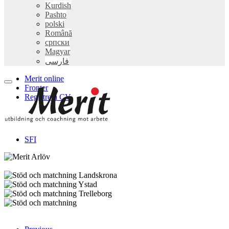
Kurdish
Pashto
polski
Română
српски
Magyar
فارسی
Merit online
Fronter
Registrera CV
SFI