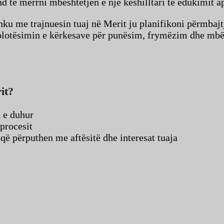
të merrni mbështetjen e një këshilltari te edukimit apo
hku me trajnuesin tuaj në Merit ju planifikoni përmbajt
plotësimin e kërkesave për punësim, frymëzim dhe mbës
it?
n e duhur
 procesit
që përputhen me aftësitë dhe interesat tuaja