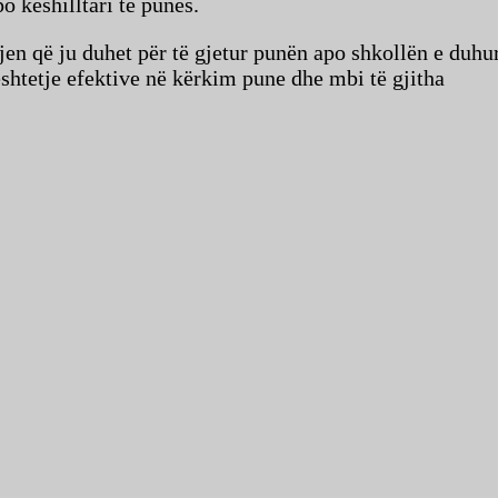
 këshilltari te punës.
jen që ju duhet për të gjetur punën apo shkollën e duhur
htetje efektive në kërkim pune dhe mbi të gjitha