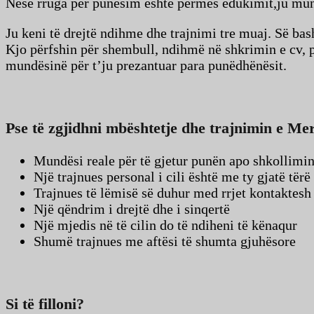
Nëse rruga për punësim është përmes edukimit,ju mund 
Ju keni të drejtë ndihme dhe trajnimi tre muaj. Së bas
Kjo përfshin për shembull, ndihmë në shkrimin e cv, 
mundësinë për t’ju prezantuar para punëdhënësit.
Pse të zgjidhni mbështetje dhe trajnimin e Mer
Mundësi reale për të gjetur punën apo shkollimi
Një trajnues personal i cili është me ty gjatë tërë
Trajnues të lëmisë së duhur med rrjet kontaktesh 
Një qëndrim i drejtë dhe i sinqertë
Një mjedis në të cilin do të ndiheni të kënaqur
Shumë trajnues me aftësi të shumta gjuhësore
Si të filloni?