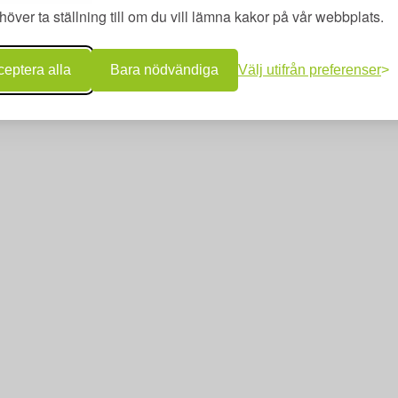
över ta ställning till om du vill lämna kakor på vår webbplats.
eptera alla
Bara nödvändiga
Välj utifrån preferenser