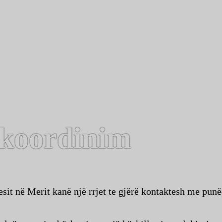
 koordinim
it në Merit kanë një rrjet te gjërë kontaktesh me punëd