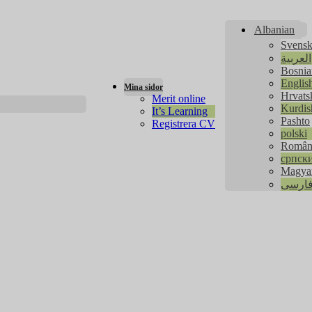
Albanian
Svens
العربية
Bosnia
Englis
Mina sidor
Hrvats
Merit online
Kurdis
It’s Learning
Pashto
Registrera CV
polski
Român
српск
Magya
ارسی