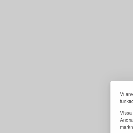
Vi anv
funkti
Vissa 
Andra 
markna