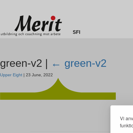
Merit online
Fronter
Registrera CV
SFI
green-v2 |
←
green-v2
Upper Eight
|
23 June, 2022
Vi anv
funkti