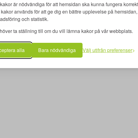
kakor är nödvändiga för att hemsidan ska kunna fungera korrekt
utbildning AB | Adlerfelts väg 2 C | 213 65 Malmö | merit@meritutbildn
kakor används för att ge dig en bättre upplevelse på hemsidan, 
Copyright © Merit utbildning AB 2026 | www.meritutbildning.com
dsföring och statistik.
över ta ställning till om du vill lämna kakor på vår webbplats.
eptera alla
Bara nödvändiga
Välj utifrån preferenser