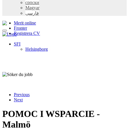
српски
Magyar
فارسی
Merit online
Fronter
Registrera CV
SFI
Helsingborg
Previous
Next
POMOC I WSPARCIE -
Malmö