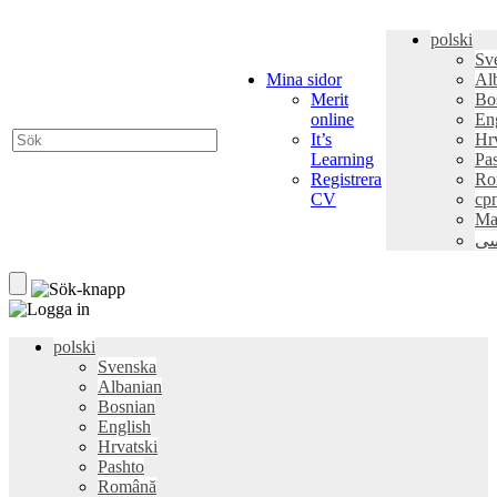
polski
Sv
Mina sidor
Al
Merit
Bo
online
En
It’s
Hr
Learning
Pa
Registrera
Ro
CV
ср
Ma
سی
polski
Svenska
Albanian
Bosnian
English
Hrvatski
Pashto
Română