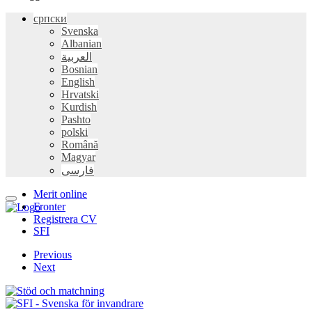
српски
Svenska
Albanian
العربية
Bosnian
English
Hrvatski
Kurdish
Pashto
polski
Română
Magyar
فارسی
Merit online
Fronter
Registrera CV
SFI
Previous
Next