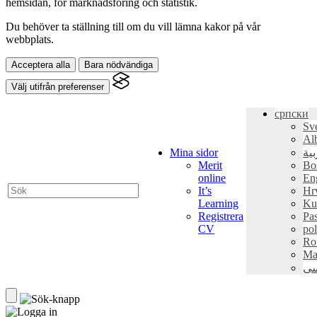
hemsidan, för marknadsföring och statistik.
Du behöver ta ställning till om du vill lämna kakor på vår
webbplats.
Acceptera alla
Bara nödvändiga
Välj utifrån preferenser
српски
Sv
Al
Mina sidor
بية
Merit
Bo
online
En
It’s
Hr
Learning
Ku
Registrera
Pa
CV
pol
Ro
Ma
سی