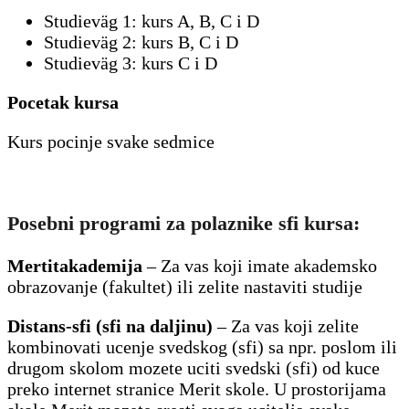
Studieväg 1: kurs A, B, C i D
Studieväg 2: kurs B, C i D
Studieväg 3: kurs C i D
Pocetak kursa
Kurs pocinje svake sedmice
Posebni programi za polaznike sfi kursa:
Mertitakademija
– Za vas koji imate akademsko
obrazovanje (fakultet) ili zelite nastaviti studije
Distans-sfi (sfi na daljinu)
– Za vas koji zelite
kombinovati ucenje svedskog (sfi) sa npr. poslom ili
drugom skolom mozete uciti svedski (sfi) od kuce
preko internet stranice Merit skole. U prostorijama