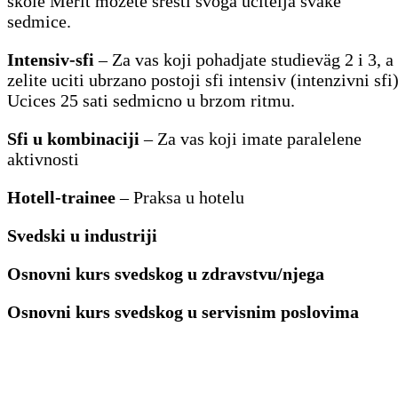
skole Merit mozete sresti svoga ucitelja svake
sedmice.
Intensiv-sfi
– Za vas koji pohadjate studieväg 2 i 3, a
zelite uciti ubrzano postoji sfi intensiv (intenzivni sfi)
Ucices 25 sati sedmicno u brzom ritmu.
Sfi u kombinaciji
– Za vas koji imate paralelene
aktivnosti
Hotell-trainee
– Praksa u hotelu
Svedski u industriji
Osnovni kurs svedskog u zdravstvu/njega
Osnovni kurs svedskog u servisnim poslovima