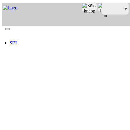
Merit online
Fronter
Registrera CV
SFI