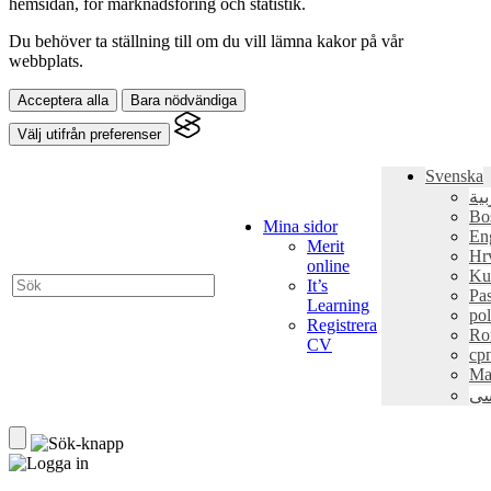
hemsidan, för marknadsföring och statistik.
Du behöver ta ställning till om du vill lämna kakor på vår
webbplats.
Acceptera alla
Bara nödvändiga
Välj utifrån preferenser
Svenska
بية
Bo
Mina sidor
En
Merit
Hr
online
Ku
It’s
Pa
Learning
pol
Registrera
Ro
CV
ср
Ma
سی