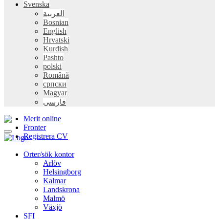
Svenska
العربية
Bosnian
English
Hrvatski
Kurdish
Pashto
polski
Română
српски
Magyar
فارسی
Merit online
Fronter
Registrera CV
Orter/sök kontor
Arlöv
Helsingborg
Kalmar
Landskrona
Malmö
Växjö
SFI