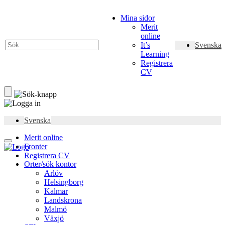
Mina sidor
Merit
online
It’s
Svenska
Learning
Registrera
CV
Svenska
Merit online
Fronter
Registrera CV
Orter/sök kontor
Arlöv
Helsingborg
Kalmar
Landskrona
Malmö
Växjö