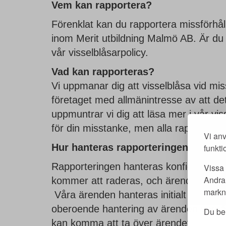
Vem kan rapportera?
Förenklat kan du rapportera missförhål
inom Merit utbildning Malmö AB. Är du 
vår visselblåsarpolicy.
Vad kan rapporteras?
Vi uppmanar dig att visselblåsa vid mi
företaget med allmänintresse av att d
uppmuntrar vi dig att läsa mer i vår vis
för din misstanke, men alla rapporteri
Vi anv
Hur hanteras rapporteringen?
funkti
Rapporteringen hanteras konfidentiellt
Vissa 
Andra 
kommer att raderas, och ärendet spara
markna
Våra ärenden hanteras initialt av Advo
oberoende hantering av ärenden varpå
Du beh
kan komma att ta över ärendet.