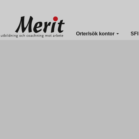
Merit online
Fronter
Registrera CV
Orter/sök kontor
SF