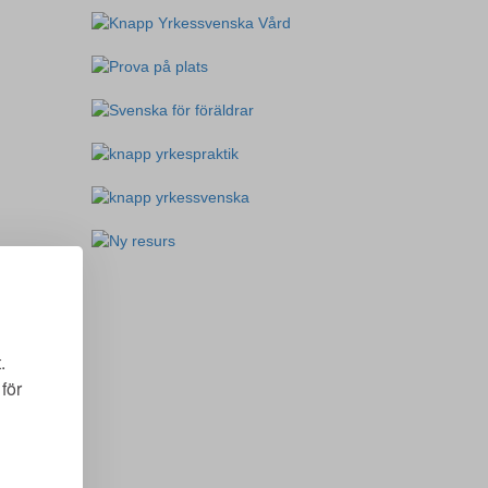
.
för