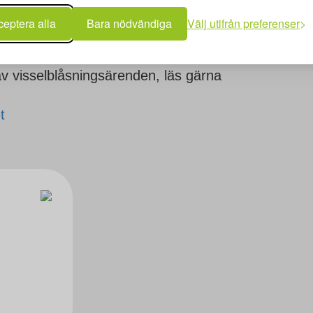
eptera alla
Bara nödvändiga
Välj utifrån preferenser
v visselblåsningsärenden, läs gärna
t