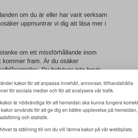
landen om du är eller har varit verksam
osäker uppmuntrar vi dig att läsa mer i
sstanke om ett missförhållande inom
et kommer fram. Är du osäker
selblåsarpolicy. Du behöver inte bevis
ngar måste lämnas i god tro.
änder kakor för att anpassa innehåll, annonser, tillhandahålla
oner för sociala medier och för att analysera vår trafik.
. Samtliga personuppgifter utan relevans
kakor är nödvändiga för att hemsidan ska kunna fungera korrekt
kakor används för att ge dig en bättre upplevelse på hemsidan, 
s endast så länge det är nödvändigt.
dsföring och statistik.
katfirman VICI AB för att garantera
 interna kontaktpersoner hos oss sedan
över ta ställning till om du vill lämna kakor på vår webbplats.