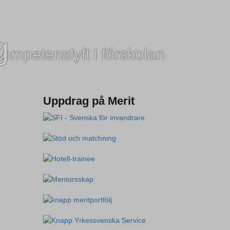
g
ompetenslyft i förskolan
Uppdrag på Merit