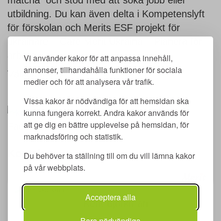
matcha och stöd med att söka jobb eller
utbildning. Du kan även delta i Kompetenslyft
för förskolan och Merits ESF projekt för
ukrainare – Care Merit Ukraina – Planera för
arbete.
Vi använder kakor för att anpassa innehåll,
annonser, tillhandahålla funktioner för sociala
Välkommen!
medier och för att analysera vår trafik.
Vissa kakor är nödvändiga för att hemsidan ska
Besök gärna vår
kunna fungera korrekt. Andra kakor används för
att ge dig en bättre upplevelse på hemsidan, för
Facebooksida.
marknadsföring och statistik.
Kontakt:
Du behöver ta ställning till om du vill lämna kakor
på vår webbplats.
Acceptera alla
Kent Björkman
Branschcoach
Bara nödvändiga