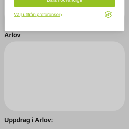
0760 - 025400
Välj utifrån preferenser
Maila mig
Arlöv
Uppdrag i Arlöv: