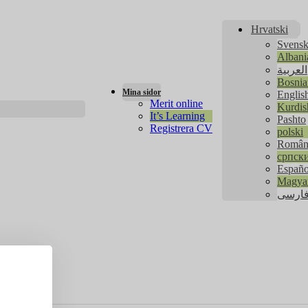
Hrvatski
Svens
Albani
العربية
Bosnia
Mina sidor
Englis
Merit online
Kurdis
It’s Learning
Pashto
Registrera CV
polski
senior patient
Român
српск
Españo
Magya
ارسی