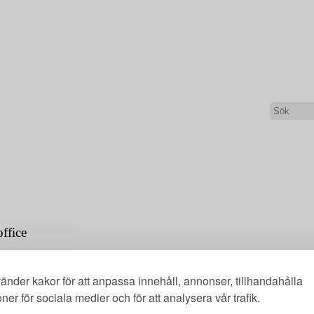
tient |
←
african medical nurse comforting 
office
änder kakor för att anpassa innehåll, annonser, tillhandahålla
oner för sociala medier och för att analysera vår trafik.