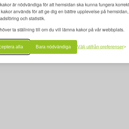
utbildning AB | Adlerfelts väg 2 C | 213 65 Malmö | merit@meritutbil
kakor är nödvändiga för att hemsidan ska kunna fungera korrekt
Copyright © Merit utbildning AB 2026 | www.meritutbildning.com
kakor används för att ge dig en bättre upplevelse på hemsidan, 
dsföring och statistik.
över ta ställning till om du vill lämna kakor på vår webbplats.
eptera alla
Bara nödvändiga
Välj utifrån preferenser