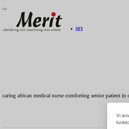
Merit online
Fronter
Registrera CV
SFI
african medical nurse comforting senior pa
Gabriela Mas
|
1. studenoga 2020.
caring african medical nurse comforting senior patient in 
Vi anv
funkti