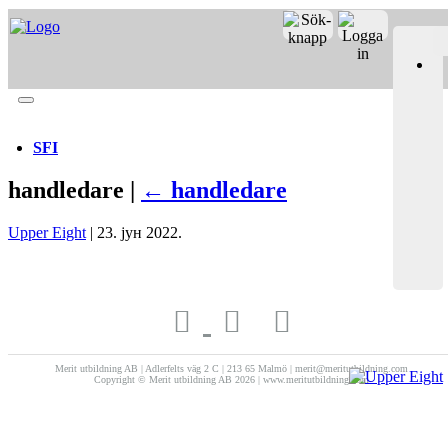
Merit online
Fronter
Registrera CV
SFI
handledare |
←
handledare
Upper Eight
|
23. јун 2022.
Merit utbildning AB | Adlerfelts väg 2 C | 213 65 Malmö | merit@meritutbildning.com
Copyright © Merit utbildning AB 2026 | www.meritutbildning.com