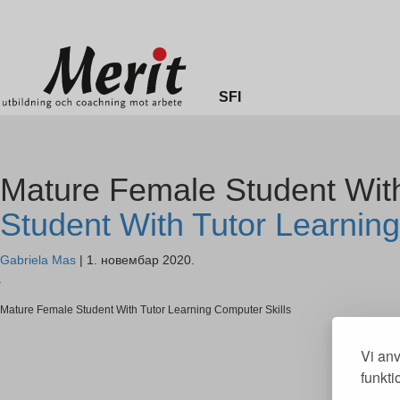
Merit online
Fronter
Registrera CV
SFI
Mature Female Student With
Student With Tutor Learning
Gabriela Mas
|
1. новембар 2020.
Mature Female Student With Tutor Learning Computer Skills
Vi anv
funkti