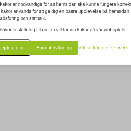
kakor är nödvändiga för att hemsidan ska kunna fungera korrekt
kakor används för att ge dig en bättre upplevelse på hemsidan, 
utbildning AB | Adlerfelts väg 2 C | 213 65 Malmö | merit@meritutbildn
Copyright © Merit utbildning AB 2026 | www.meritutbildning.com
dsföring och statistik.
över ta ställning till om du vill lämna kakor på vår webbplats.
eptera alla
Bara nödvändiga
Välj utifrån preferenser