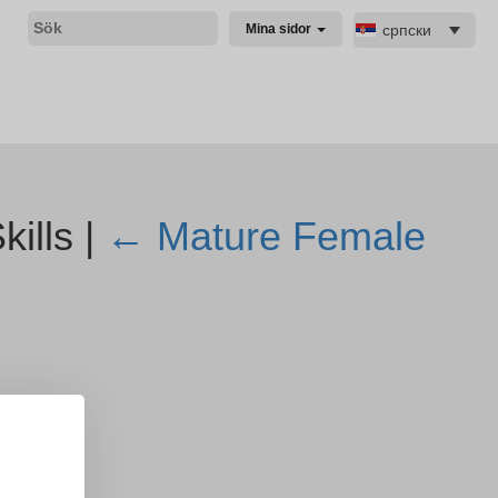
српски
Mina sidor
ills |
←
Mature Female