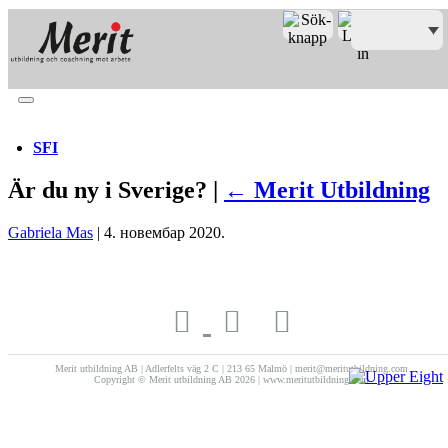
Merit online
Fronter
Registrera CV
SFI
Är du ny i Sverige? |
←
Merit Utbildning
Gabriela Mas
|
4. новембар 2020.
Merit utbildning AB | Adlerfelts väg 2 C | 213 65 Malmö | merit@meritutbildning.com
Copyright © Merit utbildning AB 2026 | www.meritutbildning.com