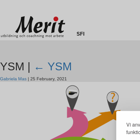
Merit online
Fronter
Registrera CV
SFI
YSM |
←
YSM
Gabriela Mas
|
25 February, 2021
Vi anv
funkti