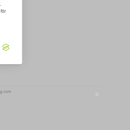
.
för
ing.com