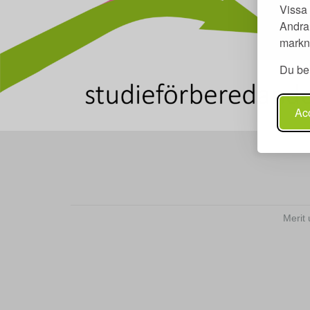
Vissa 
Andra 
markna
Du beh
Acc
Merit 