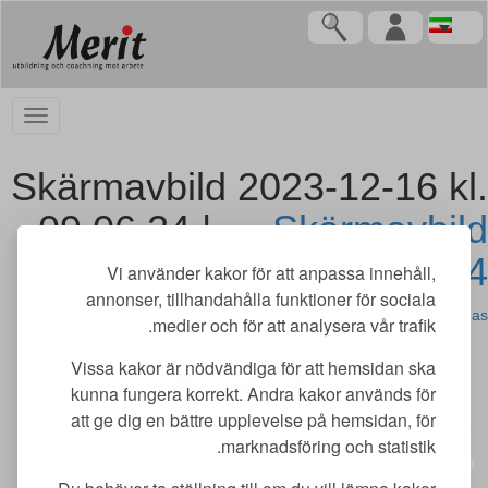
Skärmavbild 2023-12-16 kl.
09.06.24 |
←
Skärmavbild
2023-12-16 kl. 09.06.24
Vi använder kakor för att anpassa innehåll,
annonser, tillhandahålla funktioner för sociala
Gabriela Mas
|
دسامبر 16, 2023
medier och för att analysera vår trafik.
Vissa kakor är nödvändiga för att hemsidan ska
kunna fungera korrekt. Andra kakor används för
att ge dig en bättre upplevelse på hemsidan, för
marknadsföring och statistik.
Merit utbildning AB | Adlerfelts väg 2 C | 213 65 Malmö | merit@meritutbildning.com
Copyright © Merit utbildning AB 2026 | www.meritutbildning.com