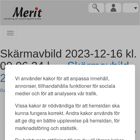
Skärmavbild 2023-12-16 kl.
09.06.24 |
←
Skärmavbild
2023-12-16 kl. 09.06.24
Vi använder kakor för att anpassa innehåll,
annonser, tillhandahålla funktioner för sociala
Gabriela Mas
|
16 December, 2023
medier och för att analysera vår trafik.
Vissa kakor är nödvändiga för att hemsidan ska
kunna fungera korrekt. Andra kakor används för
att ge dig en bättre upplevelse på hemsidan, för
marknadsföring och statistik.
Merit utbildning AB | Adlerfelts väg 2 C | 213 65 Malmö | merit@meritutbildning.com
Copyright © Merit utbildning AB 2026 | www.meritutbildning.com