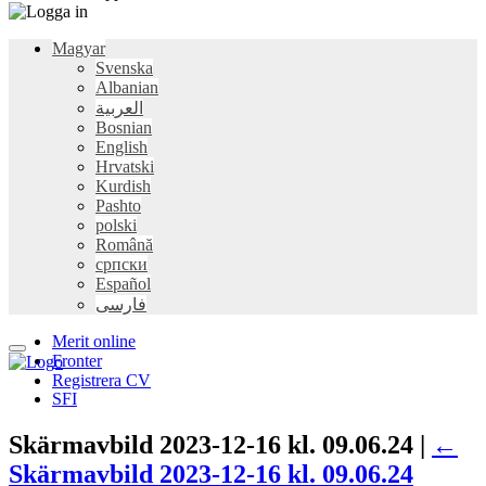
Magyar
Svenska
Albanian
العربية
Bosnian
English
Hrvatski
Kurdish
Pashto
polski
Română
српски
Español
فارسی
Merit online
Fronter
Registrera CV
SFI
Skärmavbild 2023-12-16 kl. 09.06.24 |
←
Skärmavbild 2023-12-16 kl. 09.06.24