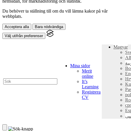
hemsidan, för marknadsföring och statistik.
Du behöver ta ställning till om du vill lämna kakor på vår
webbplats.
Acceptera alla
Bara nödvändiga
Välj utifrån preferenser
Magyar
Sv
Al
بية
Mina sidor
Bo
Merit
En
online
Hr
It’s
Ku
Learning
Pa
Registrera
pol
CV
Ro
ср
Es
سی