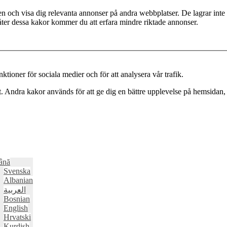
en och visa dig relevanta annonser på andra webbplatser. De lagrar inte
låter dessa kakor kommer du att erfara mindre riktade annonser.
ktioner för sociala medier och för att analysera vår trafik.
 Andra kakor används för att ge dig en bättre upplevelse på hemsidan, 
ână
Svenska
Albanian
العربية
Bosnian
English
Hrvatski
Kurdish