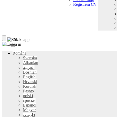
Registrera CV
Română
Svenska
Albanian
العربية
Bosnian
English
Hrvatski
Kurdish
Pashto
polski
српски
Español
Magyar
فارسی