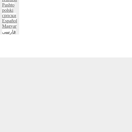
Pashto
polski
српски
Español
Magyar
فارسی