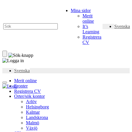
Mina sidor
Merit
online
It’s
Svenska
Learning
Registrera
CV
Svenska
Merit online
Fronter
Registrera CV
Orter/sök kontor
Arlöv
Helsingborg
Kalmar
Landskrona
Malmö
Växjö