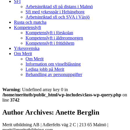
SFI
Arbetsinriktad sfi på distans i Malmö
Sfi med yrkesspår i Helsingborg
Arbetsinriktad sfi och SVA i Växjö
Rusta och matcha
Kompetenslyft
Kompetenslyft i förskolan
Kompetenslyft i äldreomsorgen
Kompetenslyft i fritidshem
Yrkessvenska
Om Merit
Om Merit
Information om visselblåsning
Lediga jobb på Merit
Behandling av personuppgifter
Warning
: Undefined array key 0 in
/home/meritutb/public_html/wp-includes/class-wp-query.php
on
line
3742
Author Archives: Anette Berglin
Merit utbildning AB | Adlerfelts väg 2 C | 213 65 Malmö |
merit@meritutbildning.com