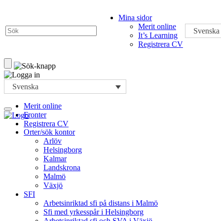
Mina sidor
Merit online
Svenska
It’s Learning
Registrera CV
Svenska
Merit online
Fronter
Registrera CV
Orter/sök kontor
Arlöv
Helsingborg
Kalmar
Landskrona
Malmö
Växjö
SFI
Arbetsinriktad sfi på distans i Malmö
Sfi med yrkesspår i Helsingborg
Arbetsinriktad sfi och SVA i Växjö