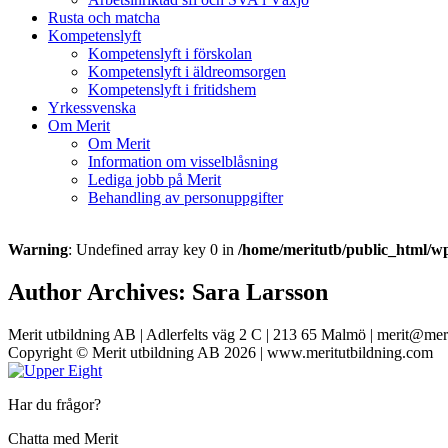
Rusta och matcha
Kompetenslyft
Kompetenslyft i förskolan
Kompetenslyft i äldreomsorgen
Kompetenslyft i fritidshem
Yrkessvenska
Om Merit
Om Merit
Information om visselblåsning
Lediga jobb på Merit
Behandling av personuppgifter
Warning
: Undefined array key 0 in
/home/meritutb/public_html/wp
Author Archives: Sara Larsson
Merit utbildning AB | Adlerfelts väg 2 C | 213 65 Malmö | merit@mer
Copyright © Merit utbildning AB 2026 | www.meritutbildning.com
Har du frågor?
Chatta med Merit