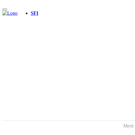
Merit online
Fronter
SFI
Registrera CV
Produktblad_Rityta 1 |
←
Produktblad_Rit
Gabriela Mas
|
25 February, 2021
Merit 