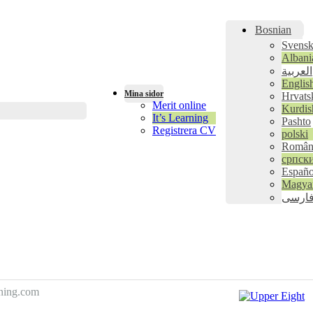
Bosnian
Svens
Albani
العربية
Englis
Mina sidor
Hrvats
Merit online
Kurdis
It’s Learning
Pashto
Registrera CV
polski
Român
српск
Españo
Magya
ارسی
dning.com