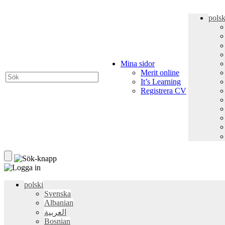
polsk
Mina sidor
Merit online
It’s Learning
Registrera CV
polski
Svenska
Albanian
العربية
Bosnian