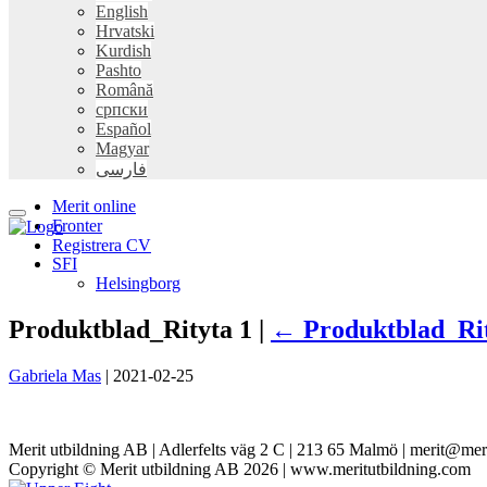
English
Hrvatski
Kurdish
Pashto
Română
српски
Español
Magyar
فارسی
Merit online
Fronter
Registrera CV
SFI
Helsingborg
Produktblad_Rityta 1 |
←
Produktblad_Rit
Gabriela Mas
|
2021-02-25
Merit utbildning AB | Adlerfelts väg 2 C | 213 65 Malmö | merit@mer
Copyright © Merit utbildning AB 2026 | www.meritutbildning.com