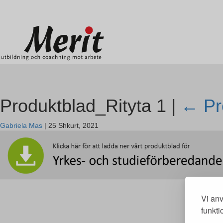
Merit online
Fronter
Registrera CV
Produktblad_Rityta 1 |
←
Pr
Gabriela Mas
|
25 Shkurt, 2021
Vi anv
funkti