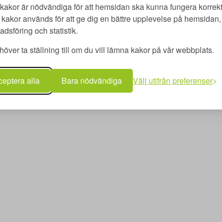
kakor är nödvändiga för att hemsidan ska kunna fungera korrekt
kakor används för att ge dig en bättre upplevelse på hemsidan, 
utbildning AB | Adlerfelts väg 2 C | 213 65 Malmö | merit@meritutbildn
dsföring och statistik.
Copyright © Merit utbildning AB 2026 | www.meritutbildning.com
över ta ställning till om du vill lämna kakor på vår webbplats.
eptera alla
Bara nödvändiga
Välj utifrån preferenser