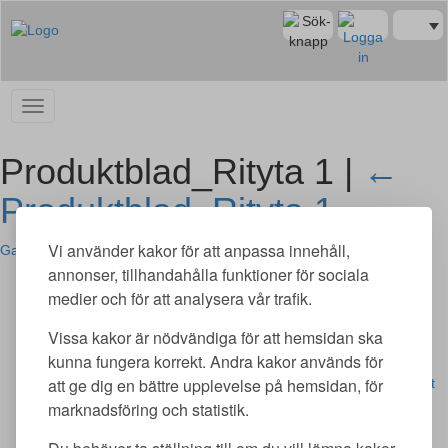
Produktblad_Rityta 1 |
←
Produktblad_Rityta 1
Vi använder kakor för att anpassa innehåll,
Gabriela Mas
|
25 February, 2021
annonser, tillhandahålla funktioner för sociala
medier och för att analysera vår trafik.
Vissa kakor är nödvändiga för att hemsidan ska
kunna fungera korrekt. Andra kakor används för
Merit utbildning AB | Adlerfelts väg 2 C | 213 65 Malmö | merit@meritutbildning.com
att ge dig en bättre upplevelse på hemsidan, för
Copyright © Merit utbildning AB 2026 | www.meritutbildning.com
marknadsföring och statistik.