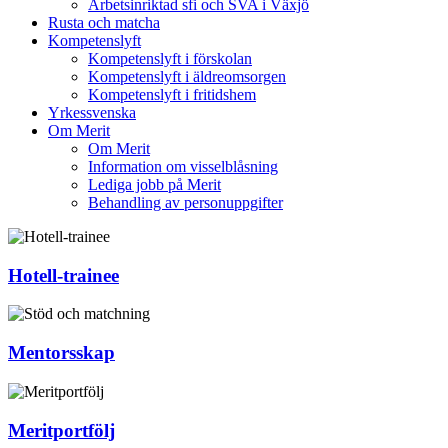
Arbetsinriktad sfi och SVA i Växjö
Rusta och matcha
Kompetenslyft
Kompetenslyft i förskolan
Kompetenslyft i äldreomsorgen
Kompetenslyft i fritidshem
Yrkessvenska
Om Merit
Om Merit
Information om visselblåsning
Lediga jobb på Merit
Behandling av personuppgifter
Hotell-trainee
Mentorsskap
Meritportfölj