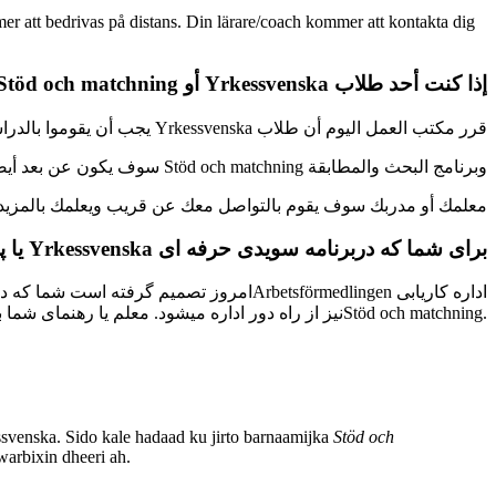
r att bedrivas på distans. Din lärare/coach kommer att kontakta dig
إذا كنت أحد طلاب Yrkessvenska أو Stöd och matchning
قرر مكتب العمل اليوم أن طلاب Yrkessvenska يجب أن يقوموا بالدراسة عن بعد من تاريخ اليوم.
وبرنامج البحث والمطابقة Stöd och matchning سوف يكون عن بعد أيضا.
معلمك أو مدربك سوف يقوم بالتواصل معك عن قريب ويعلمك بالمزيد
یا 
Yrkessvenska
برای شما که دربرنامه سویدی حرفه ای
امروز تصمیم گرفته است شما که در 
Arbetsförmedlingen
اداره کاریابی
Stöd och matchning
نیز از راه دور اداره میشود. معلم یا رهنمای شما با شما عنقریب تماس گرفته و معلومات مزیر به شما ارایه خواهد کرد.
svenska. Sido kale hadaad ku jirto barnaamijka
Stöd och
arbixin dheeri ah.