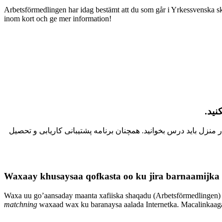
Arbetsförmedlingen har idag bestämt att du som går i Yrkessvenska s
inom kort och ge mer information!
کنید
زل باید درس بخوانید. همچنان برنامه پشتیبانی کاریابی و تحصیل
Waxaay khusaysaa qofkasta oo ku jira barnaamijk
Waxa uu go’aansaday maanta xafiiska shaqadu (Arbetsförmedlingen) i
matchning
waxaad wax ku baranaysa aalada Internetka. Macalinkaaga