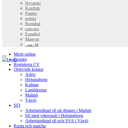
Hrvatski
Kurdish
Pashto
polski
Română
српски
Español
Magyar
فارسی
Merit online
Fronter
Registrera CV
Orter/sök kontor
Arlöv
Helsingborg
Kalmar
Landskrona
Malmö
Växjö
SFI
Arbetsinriktad sfi på distans i Malmö
Sfi med yrkesspår i Helsingborg
Arbetsinriktad sfi och SVA i Växjö
Rusta och matcha