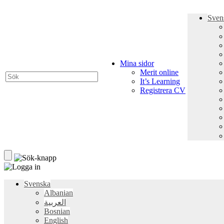
Sven
Mina sidor
Merit online
It’s Learning
Registrera CV
Svenska
Albanian
العربية
Bosnian
English