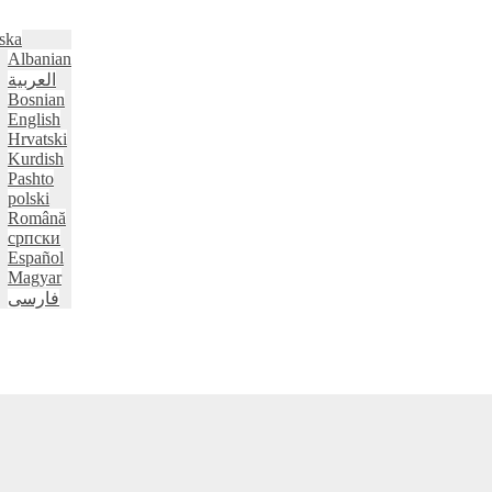
ska
Albanian
العربية
Bosnian
English
Hrvatski
Kurdish
Pashto
polski
Română
српски
Español
Magyar
فارسی