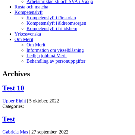
Arbetsinriktad sfi och SVA i Växjö
Rusta och matcha
Kompetenslyft
Kompetenslyft i förskolan
Kompetenslyft i äldreomsorgen
Kompetenslyft i fritidshem
Yrkessvenska
Om Merit
Om Merit
Information om visselblåsning
Lediga jobb på Merit
Behandling av personuppgifter
Archives
Test 10
Upper Eight
|
5 oktober, 2022
Categories:
Test
Gabriela Mas
|
27 september, 2022