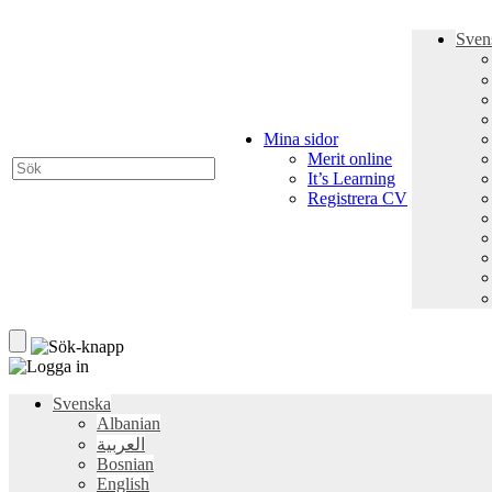
Sven
Mina sidor
Merit online
It’s Learning
Registrera CV
Svenska
Albanian
العربية
Bosnian
English