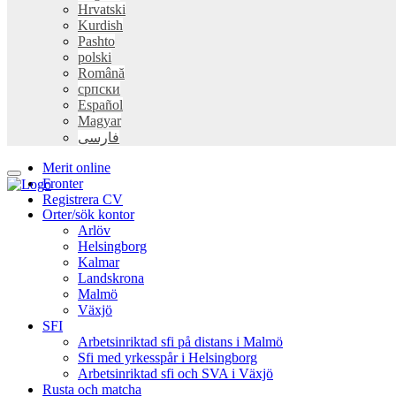
Hrvatski
Kurdish
Pashto
polski
Română
српски
Español
Magyar
فارسی
Merit online
Fronter
Registrera CV
Orter/sök kontor
Arlöv
Helsingborg
Kalmar
Landskrona
Malmö
Växjö
SFI
Arbetsinriktad sfi på distans i Malmö
Sfi med yrkesspår i Helsingborg
Arbetsinriktad sfi och SVA i Växjö
Rusta och matcha