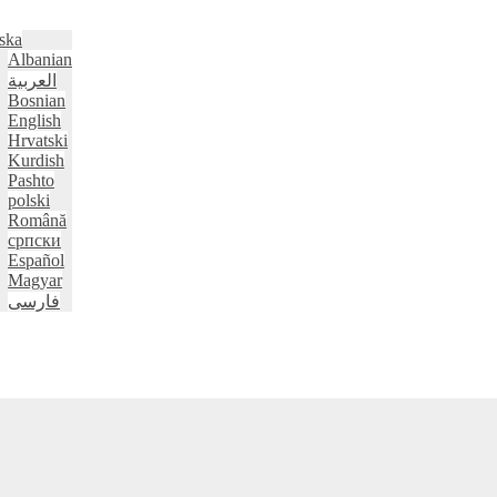
ska
Albanian
العربية
Bosnian
English
Hrvatski
Kurdish
Pashto
polski
Română
српски
Español
Magyar
فارسی