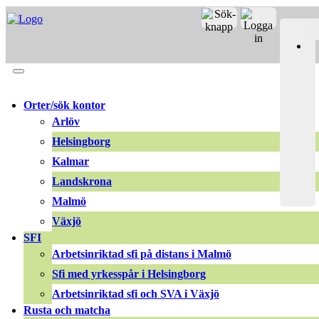
Merit online
Fronter
Registrera CV
Orter/sök kontor
Arlöv
Helsingborg
Kalmar
Landskrona
Malmö
Växjö
SFI
Arbetsinriktad sfi på distans i Malmö
Sfi med yrkesspår i Helsingborg
Arbetsinriktad sfi och SVA i Växjö
Rusta och matcha