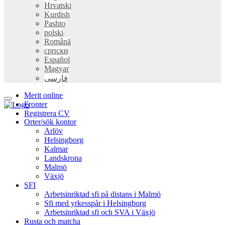
Hrvatski
Kurdish
Pashto
polski
Română
српски
Español
Magyar
فارسی
Merit online
Fronter
Registrera CV
Orter/sök kontor
Arlöv
Helsingborg
Kalmar
Landskrona
Malmö
Växjö
SFI
Arbetsinriktad sfi på distans i Malmö
Sfi med yrkesspår i Helsingborg
Arbetsinriktad sfi och SVA i Växjö
Rusta och matcha