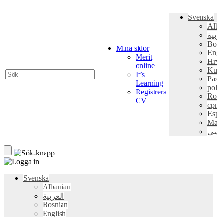
Svenska
Al
بية
Bo
Mina sidor
En
Merit
Hr
online
Ku
It’s
Pa
Learning
pol
Registrera
Ro
CV
ср
Es
Ma
سی
Svenska
Albanian
العربية
Bosnian
English