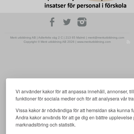
Merit utbildning AB | Adlerfelts väg 2 C | 213 65 Malmö | merit@meritutbildning.com
Copyright © Merit utbildning AB 2026 | www.meritutbildning.com
Vi använder kakor för att anpassa innehåll, annonser, ti
funktioner för sociala medier och för att analysera vår traf
Vissa kakor är nödvändiga för att hemsidan ska kunna f
Andra kakor används för att ge dig en bättre upplevelse
marknadsföring och statistik.