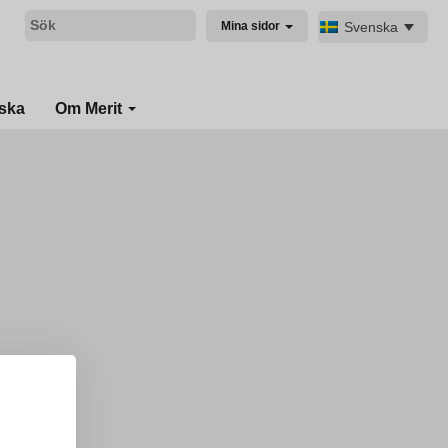
Svenska
Mina sidor
ska
Om Merit