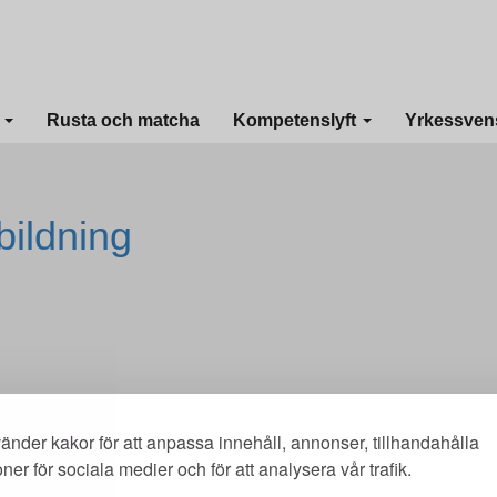
I
Rusta och matcha
Kompetenslyft
Yrkessven
bildning
änder kakor för att anpassa innehåll, annonser, tillhandahålla
oner för sociala medier och för att analysera vår trafik.