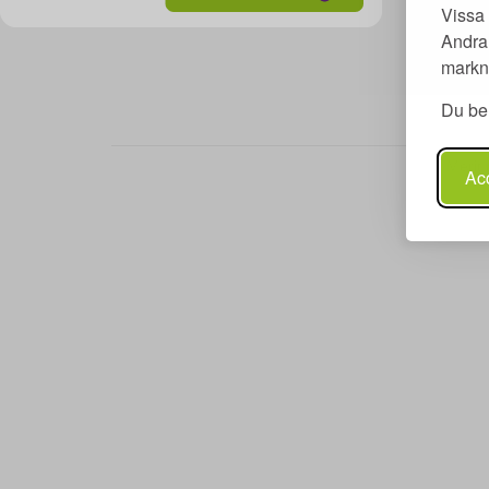
Vissa 
Andra 
markna
Du beh
Merit 
Acc