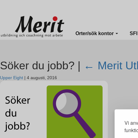
Merit online
Fronter
Registrera CV
Orter/sök kontor
SF
Söker du jobb? |
←
Merit Ut
Upper Eight
|
4 augusti, 2016
Vi anv
funkti