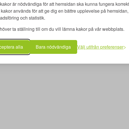
kakor är nödvändiga för att hemsidan ska kunna fungera korrekt
kakor används för att ge dig en bättre upplevelse på hemsidan, 
dsföring och statistik.
över ta ställning till om du vill lämna kakor på vår webbplats.
utbildning AB | Adlerfelts väg 2 C | 213 65 Malmö | merit@meritutbildn
eptera alla
Bara nödvändiga
Välj utifrån preferenser
Copyright © Merit utbildning AB 2026 | www.meritutbildning.com