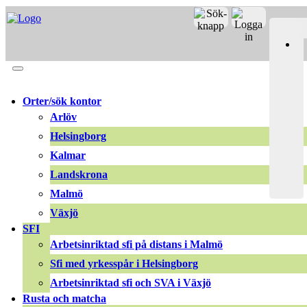
Merit online
Fronter
Registrera CV
Orter/sök kontor
Arlöv
Helsingborg
Kalmar
Landskrona
Malmö
Växjö
SFI
Arbetsinriktad sfi på distans i Malmö
Sfi med yrkesspår i Helsingborg
Arbetsinriktad sfi och SVA i Växjö
Rusta och matcha