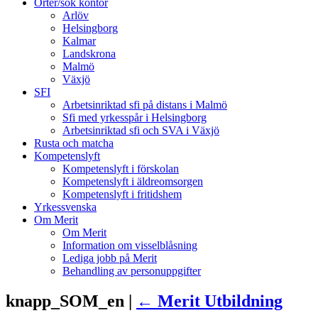
Orter/sök kontor
Arlöv
Helsingborg
Kalmar
Landskrona
Malmö
Växjö
SFI
Arbetsinriktad sfi på distans i Malmö
Sfi med yrkesspår i Helsingborg
Arbetsinriktad sfi och SVA i Växjö
Rusta och matcha
Kompetenslyft
Kompetenslyft i förskolan
Kompetenslyft i äldreomsorgen
Kompetenslyft i fritidshem
Yrkessvenska
Om Merit
Om Merit
Information om visselblåsning
Lediga jobb på Merit
Behandling av personuppgifter
knapp_SOM_en |
←
Merit Utbildning